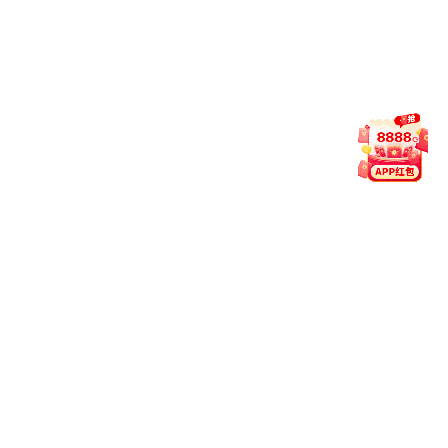
的劲敌时，选择合适的人选组成首发阵容显得尤为重
要。
如果迪格雷戈里奥能够保持自己优异的状态，并且充
分发挥自己的实力，那么他无疑会成为阻止尤文本场
进攻的重要屏障。同时，如果戴维能充分利用他的速
度与技术撕扯敌方防线，将为亚特兰大的进攻注入新
的活力，这将极大增加取胜概率。
综合考虑两支球队目前形态及人员配置，当务之急就
是找到最佳平衡点，以确保全面提升球队竞争力。在
如此关键的一役中，一旦首发阵容未能优化配置，很
可能导致战略失误，从而影响最终结果。因此，可以
预见这场较量将会是一场斗智斗勇之战，各方面因素
均需认真考量。