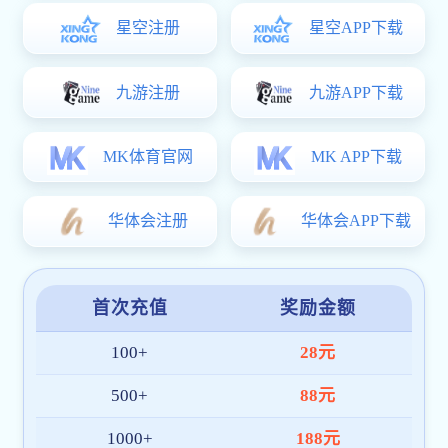
雷戈里奥担任门将戴维出任中锋
本文将围绕意天空对亚特兰大与尤文图斯的首发阵容
预测展开讨论，重点分析迪格雷戈里奥担任门将和戴
维出任中锋的可能影响。文章首先概述了两支球队在
本赛季的表现及其战术特点，然后详细探讨了迪格雷
戈里奥在门将位置上的优势，包括他的反应速度、传
球能力以及组织防线的能力。此外，文章还会分析戴
维作为中锋的潜力，强调他在进攻端的多样性和灵活
性。最后，将总结这两位球员在比赛中的重要性，以
及他们如何为球队胜利贡献力量。
1、亚特兰大与尤文现状