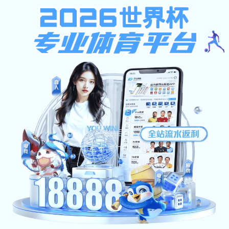
注册入口
亚星游戏
—— 比赛数据