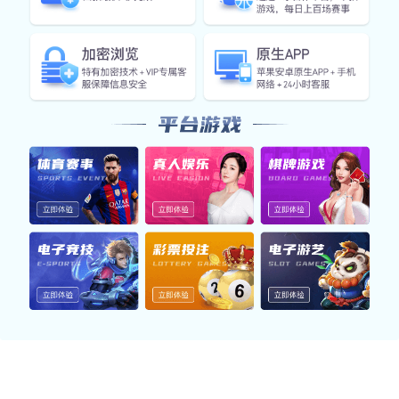
都充满悬念。这一次交锋不仅仅是积分之争，更是各
自战术思想的一次较量。因此，两队教练对于首发阵
容的选择至关重要，将直接影响比赛结果。
2、迪格雷戈里奥的重要性
作为亚特兰大的主力门将，迪格雷戈里奥在本赛季展
现出了卓越的反应速度和扑救能力。他不仅能够有效
地挡住对方射门，还能通过迅速回传帮助球队重新组
织进攻。这种双重能力使得他成为了球队后防线上的
定海神针。
此外，他在场上的指挥能力也是不可忽视的一环。迪
格雷戈里奥总能及时提醒后卫注意防守位置，并根据
局势变化做出适当的调整，这对于提高整体防守质量
起到了积极作用。在面对尤文这样技战术水平较高的