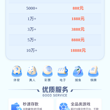
亚特兰大本赛季表现抢眼，在意甲联赛中稳居前列，
展现出强大的进攻火力。他们以快速传递和高位逼抢
著称，尤其是在主场作战时，更是极具威胁。教练团
队不断调整战术，使得球队能够灵活应对不同对手。
而面对实力强大的尤文图斯，亚特兰大也需要发挥出
最佳状态。
尤文图斯作为意甲传统豪门，本赛季同样不甘示弱。
在经历了一段低迷期后，他们逐渐找回状态。球队在
防守端相对稳定，但攻击线的效率仍需提升。为了争
夺更高名次，尤文必须在客场面对强敌时全力以赴，
而合理安排首发阵容将是关键。
两队历史交锋记录显示，双方实力接近，每一场比赛