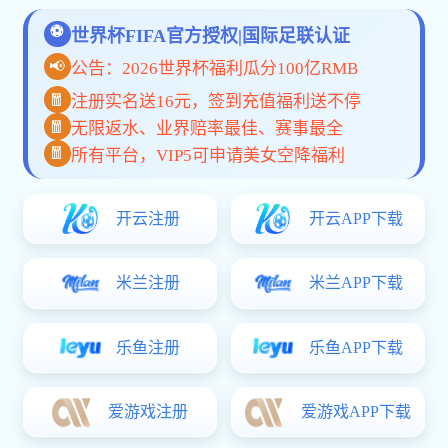
从这里开始
覆盖实时赛事、专业数据、高清视频，
亚星游戏
APP
与网页版为您提供便捷的体育服务。
APP下载
网页版入口
首页
/
体育报道
/ 正文
2026-06-06 14:13
60 次阅读
意天空预测亚特兰大对尤文首发阵容迪格